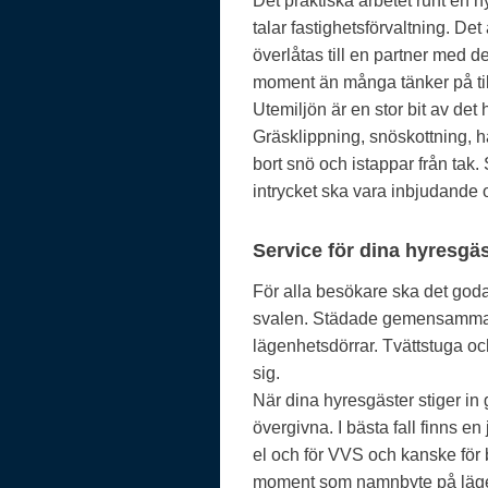
Det praktiska arbetet runt en 
talar fastighetsförvaltning. De
överlåtas till en partner med de
moment än många tänker på til
Utemiljön är en stor bit av de
Gräsklippning, snöskottning, ha
bort snö och istappar från tak.
intrycket ska vara inbjudande 
Service för dina hyresgä
För alla besökare ska det goda
svalen. Städade gemensamma l
lägenhetsdörrar. Tvättstuga o
sig.
När dina hyresgäster stiger in
övergivna. I bästa fall finns e
el och för VVS och kanske för 
moment som namnbyte på läge