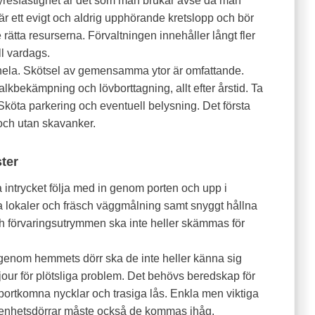
hyresfastighet är det som man brukar avse då man
t är ett evigt och aldrig upphörande kretslopp och bör
 rätta resurserna. Förvaltningen innehåller långt fler
l vardags.
t hela. Skötsel av gemensamma ytor är omfattande.
lkbekämpning och lövborttagning, allt efter årstid. Ta
 Sköta parkering och eventuell belysning. Det första
och utan skavanker.
ster
 intrycket följa med in genom porten och upp i
okaler och fräsch väggmålning samt snyggt hållna
ch förvaringsutrymmen ska inte heller skämmas för
 genom hemmets dörr ska de inte heller känna sig
n jour för plötsliga problem. Det behövs beredskap för
bortkomna nycklar och trasiga lås. Enkla men viktiga
nhetsdörrar måste också de kommas ihåg.