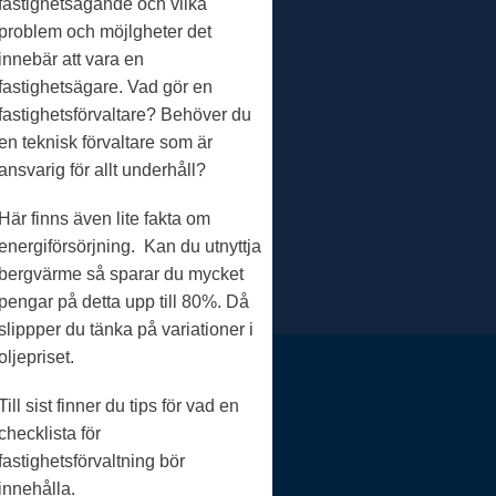
fastighetsägande och vilka
problem och möjlgheter det
innebär att vara en
fastighetsägare. Vad gör en
fastighetsförvaltare? Behöver du
en teknisk förvaltare som är
ansvarig för allt underhåll?
Här finns även lite fakta om
energiförsörjning. Kan du utnyttja
bergvärme så sparar du mycket
pengar på detta upp till 80%. Då
slippper du tänka på variationer i
oljepriset.
Till sist finner du tips för vad en
checklista för
fastighetsförvaltning bör
innehålla.