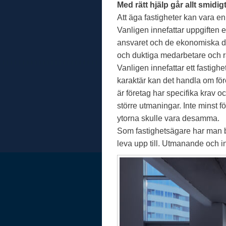
Med rätt hjälp går allt smidigt
Att äga fastigheter kan vara en
Vanligen innefattar uppgiften 
ansvaret och de ekonomiska de
och duktiga medarbetare och r
Vanligen innefattar ett fastig
karaktär kan det handla om fö
är företag har specifika krav o
större utmaningar. Inte minst f
ytorna skulle vara desamma.
Som fastighetsägare har man bå
leva upp till. Utmanande och in