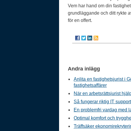
Vem har hand om din fastighets
grundläggande och ditt rykte av
för en offert.
Andra inlägg
Anlita en fastighetsjurist i 
fastighetsaffärer
När en arbetsrättsjurist hjäl
Så fungerar riktig IT suppor
En problemfri vardag med l
Optimal komfort och tryggh
Träffsäker ekonomirekryterin