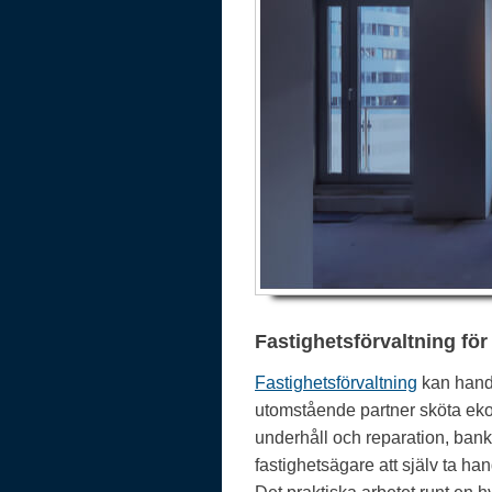
Fastighetsförvaltning för
Fastighetsförvaltning
kan handl
utomstående partner sköta ekon
underhåll och reparation, bank
fastighetsägare att själv ta h