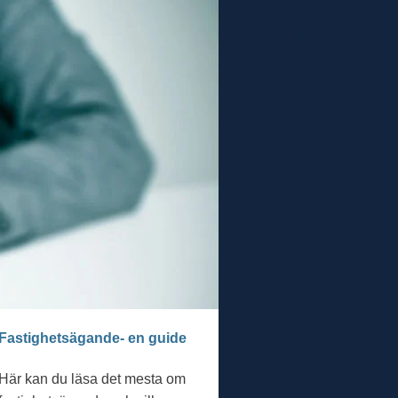
Fastighetsägande- en guide
Här kan du läsa det mesta om