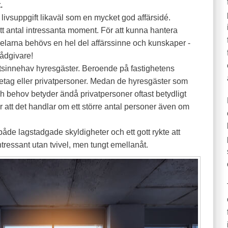
.
 livsuppgift likaväl som en mycket god affärsidé.
ett antal intressanta moment. För att kunna hantera
larna behövs en hel del affärssinne och kunskaper -
ådgivare!
hetsinnehav hyresgäster. Beroende på fastighetens
retag eller privatpersoner. Medan de hyresgäster som
ch behov betyder ändå privatpersoner oftast betydligt
ör att det handlar om ett större antal personer även om
de lagstadgade skyldigheter och ett gott rykte att
tressant utan tvivel, men tungt emellanåt.