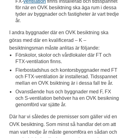
FX-
ventilation
finns installerad och tidsspannet
för när en OVK besiktning ska äga rum i dessa
tyder av byggnader och fastigheter är vart tredje
år.
I andra byggnader där en OVK besiktning ska
göras med där en kvalificerad – K –
besiktningsman måste anlitas är följande:
Förskolor, skolor och vårdlokaler där FT och
FTX-ventilation finns.
Flerbostadshus och kontorsbyggnader med FT
och FTX-ventilation är installerad. Tidsspannet
mellan en OVK bsiktning är i dessa fall tre år.
Ovanstående hus och byggnader med F, FX
och S-ventilation behöver ha en OVK besikning
genomförd var sjätte år.
Där har vi således de premisser som gäller vid en
OVK besiktning. Som minst så handlar det om att
man vart tredje år måste genomföra en sådan och