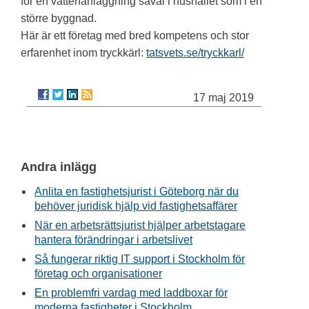
för en vattenanläggning såväl i hushållet som i en
större byggnad.
Här är ett företag med bred kompetens och stor
erfarenhet inom tryckkärl:
tatsvets.se/tryckkarl/
17 maj 2019
Andra inlägg
Anlita en fastighetsjurist i Göteborg när du
behöver juridisk hjälp vid fastighetsaffärer
När en arbetsrättsjurist hjälper arbetstagare
hantera förändringar i arbetslivet
Så fungerar riktig IT support i Stockholm för
företag och organisationer
En problemfri vardag med laddboxar för
moderna fastigheter i Stockholm