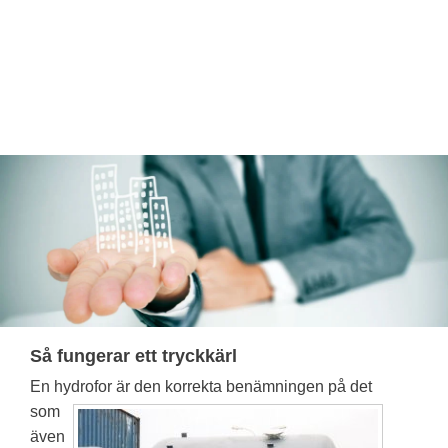
Så fungerar ett tryckkärl
En hydrofor är den k
orrekta benämningen på det
som
även