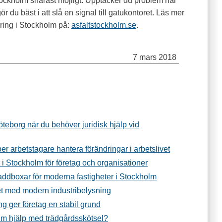
 Stockholm snarast möjligt. Upptäcker du problem när
r du bäst i att slå en signal till gatukontoret. Läs mer
ering i Stockholm på:
asfaltstockholm.se
.
7 mars 2018
Göteborg när du behöver juridisk hjälp vid
per arbetstagare hantera förändringar i arbetslivet
t i Stockholm för företag och organisationer
addboxar för moderna fastigheter i Stockholm
et med modern industribelysning
g ger företag en stabil grund
m hjälp med trädgårdsskötsel?