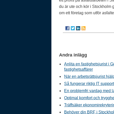
ett proffs på asfaltsarbeten i
du är ute och kör i Stockholm gö
om ett företag som utför asfalt
Andra inlägg
Anlita en fastighetsjurist i 
fastighetsaffärer
När en arbetsrättsjurist hjäl
Så fungerar riktig IT suppor
En problemfri vardag med l
Optimal komfort och tryggh
Träffsäker ekonomirekryterin
Behöver din BRF i Stockhol