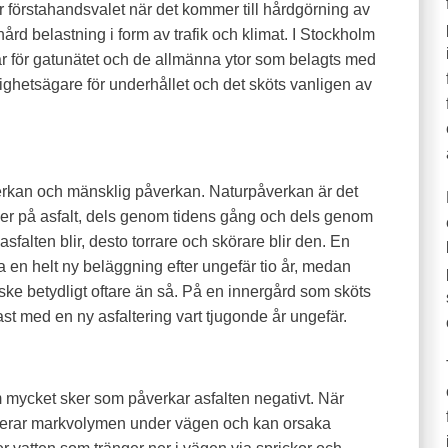
är förstahandsvalet när det kommer till hårdgörning av
hård belastning i form av trafik och klimat. I Stockholm
 för gatunätet och de allmänna ytor som belagts med
stighetsägare för underhållet och det sköts vanligen av
n
erkan och mänsklig påverkan. Naturpåverkan är det
er på asfalt, dels genom tidens gång och dels genom
asfalten blir, desto torrare och skörare blir den. En
a en helt ny beläggning efter ungefär tio år, medan
ske betydligt oftare än så. På en innergård som sköts
tast med en ny asfaltering vart tjugonde år ungefär.
om mycket sker som påverkar asfalten negativt. När
nderar markvolymen under vägen och kan orsaka