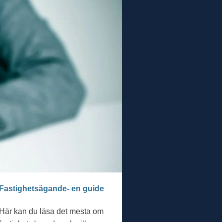
Fastighetsägande- en guide
Här kan du läsa det mesta om