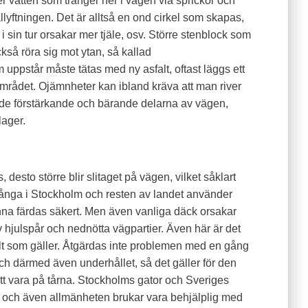
r vatten som tränger ner i vägen via sprickor och
ällyftningen. Det är alltså en ond cirkel som skapas,
 i sin tur orsakar mer tjäle, osv. Större stenblock som
kså röra sig mot ytan, så kallad
 uppstår måste tätas med ny asfalt, oftast läggs ett
 området. Ojämnheter kan ibland kräva att man river
r de förstärkande och bärande delarna av vägen,
lager.
esto större blir slitaget på vägen, vilket såklart
många i Stockholm och resten av landet använder
nna färdas säkert. Men även vanliga däck orsakar
av hjulspår och nednötta vägpartier. Även här är det
alt som gäller. Åtgärdas inte problemen med en gång
 och därmed även underhållet, så det gäller för den
tt vara på tårna. Stockholms gator och Sveriges
 och även allmänheten brukar vara behjälplig med