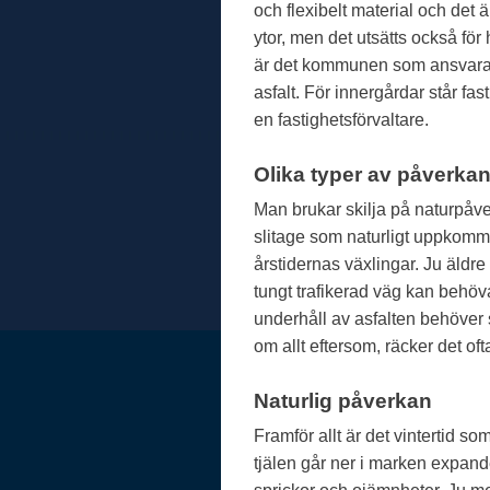
och flexibelt material och det 
ytor, men det utsätts också för 
är det kommunen som ansvarar
asfalt. För innergårdar står fa
en fastighetsförvaltare.
Olika typer av påverka
Man brukar skilja på naturpåv
slitage som naturligt uppkomm
årstidernas växlingar. Ju äldre 
tungt trafikerad väg kan behöv
underhåll av asfalten behöver 
om allt eftersom, räcker det of
Naturlig påverkan
Framför allt är det vintertid s
tjälen går ner i marken expa