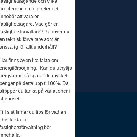
fastighetsägande och vilka
problem och möjlgheter det
innebär att vara en
fastighetsägare. Vad gör en
fastighetsförvaltare? Behöver du
en teknisk förvaltare som är
ansvarig för allt underhåll?
Här finns även lite fakta om
energiförsörjning. Kan du utnyttja
bergvärme så sparar du mycket
pengar på detta upp till 80%. Då
slippper du tänka på variationer i
oljepriset.
Till sist finner du tips för vad en
checklista för
fastighetsförvaltning bör
innehålla.