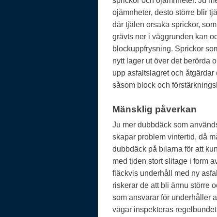
sprickor och ojämnheter. Ju me
ojämnheter, desto större blir tj
där tjälen orsaka sprickor, som
grävts ner i väggrunden kan oc
blockuppfrysning. Sprickor som
nytt lager ut över det berörda
upp asfaltslagret och åtgärda
såsom block och förstärknings
Mänsklig påverkan
Ju mer dubbdäck som används, d
skapar problem vintertid, då 
dubbdäck på bilarna för att ku
med tiden stort slitage i form 
fläckvis underhåll med ny asf
riskerar de att bli ännu större
som ansvarar för underhåller a
vägar inspekteras regelbundet