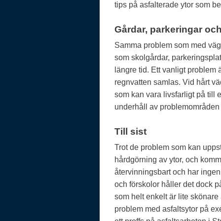
tips på asfalterade ytor som b
Gårdar, parkeringar och
Samma problem som med vägar 
som skolgårdar, parkeringsplats
längre tid. Ett vanligt problem
regnvatten samlas. Vid hårt vä
som kan vara livsfarligt på ti
underhåll av problemområden är 
Till sist
Trot de problem som kan uppstå
hårdgörning av ytor, och kommer
återvinningsbart och har ingen
och förskolor håller det dock p
som helt enkelt är lite skönare 
problem med asfaltsytor på exe