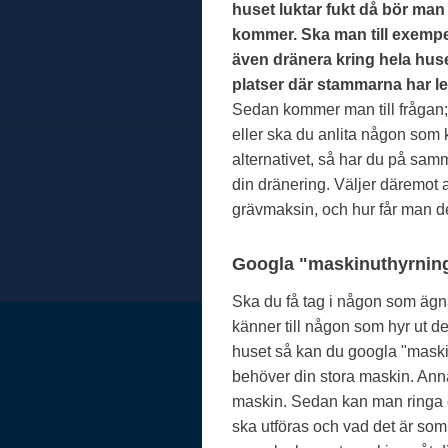
huset luktar fukt då bör man
kommer. Ska man till exempe
även dränera kring hela hus
platser där stammarna har le
Sedan kommer man till frågan; 
eller ska du anlita någon som 
alternativet, så har du på sam
din dränering. Väljer däremot at
grävmaksin, och hur får man d
Googla "maskinuthyrnin
Ska du få tag i någon som ägna
känner till någon som hyr ut 
huset så kan du googla "mask
behöver din stora maskin. Anna
maskin. Sedan kan man ringa o
ska utföras och vad det är som