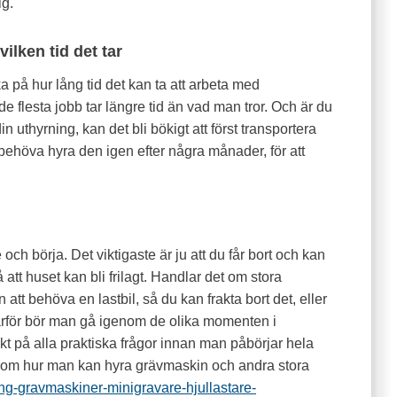
ig.
ilken tid det tar
a på hur lång tid det kan ta att arbeta med
e flesta jobb tar längre tid än vad man tror. Och är du
 din uthyrning, kan det bli bökigt att först transportera
 behöva hyra den igen efter några månader, för att
n
och börja. Det viktigaste är ju att du får bort och kan
 att huset kan bli frilagt. Handlar det om stora
t behöva en lastbil, så du kan frakta bort det, eller
ärför bör man gå igenom de olika momenten i
kt på alla praktiska frågor innan man påbörjar hela
r om hur man kan hyra grävmaskin och andra stora
ng-gravmaskiner-minigravare-hjullastare-