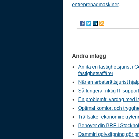
entreprenadmaskiner
.
Andra inlägg
Anlita en fastighetsjurist i 
fastighetsaffärer
När en arbetsrättsjurist hjäl
Så fungerar riktig IT suppor
En problemfri vardag med l
Optimal komfort och tryggh
Träffsäker ekonomirekryterin
Behöver din BRF i Stockhol
Dammfri golvslipning gör pr