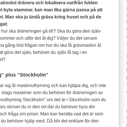
 absolut dränera och lokalisera varifrån fukten
l byta stammar, kan man lika gärna passa på att
et. Man ska ju ändå gräva kring huset och på de
gat.
hur ska dräneringen gå till? Ska du göra den själv
kommer och utför det åt dig? Väljer du det senare
ma gång löst frågan om hur du ska få grävmaskin åt
t göra det själv, behöver du själv få tag i en
et?
g" plus "Stockholm"
r sig åt maskinuthyrning och kan hjälpa dig, och inte
de slags maskiner som du behöver för dräneringen av
inuthyrning Stockholm" om det är i Stockholm som du
rs skriver du in den ort där du behöver hyra din
ch fråga om priser. Man kan berätta vad det är som
 du behöver hjälp med. Då blir det enklare för den