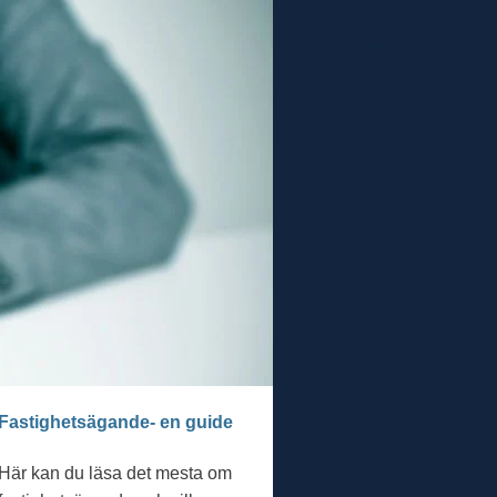
Fastighetsägande- en guide
Här kan du läsa det mesta om