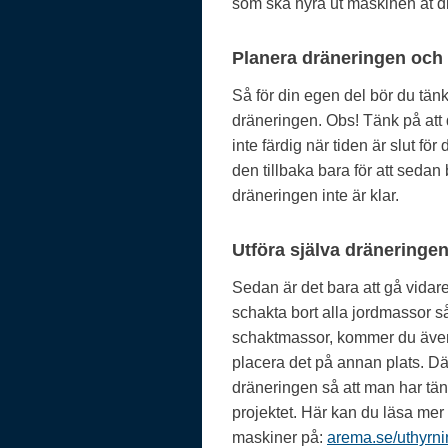
som ska hyra ut maskinen åt d
Planera dräneringen och v
Så för din egen del bör du tänk
dräneringen. Obs! Tänk på att d
inte färdig när tiden är slut för
den tillbaka bara för att sedan
dräneringen inte är klar.
Utföra själva dräneringe
Sedan är det bara att gå vidare 
schakta bort alla jordmassor så
schaktmassor, kommer du även at
placera det på annan plats. D
dräneringen så att man har tän
projektet. Här kan du läsa me
maskiner på:
arema.se/uthyrni