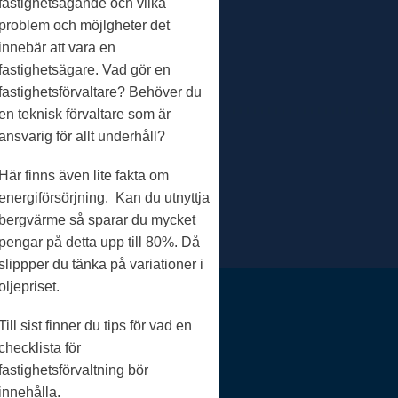
fastighetsägande och vilka
problem och möjlgheter det
innebär att vara en
fastighetsägare. Vad gör en
fastighetsförvaltare? Behöver du
en teknisk förvaltare som är
ansvarig för allt underhåll?
Här finns även lite fakta om
energiförsörjning. Kan du utnyttja
bergvärme så sparar du mycket
pengar på detta upp till 80%. Då
slippper du tänka på variationer i
oljepriset.
Till sist finner du tips för vad en
checklista för
fastighetsförvaltning bör
innehålla.