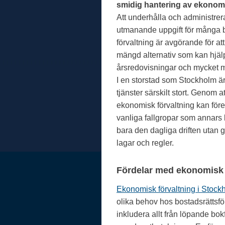
smidig hantering av ekonomi
Att underhålla och administr
utmanande uppgift för många b
förvaltning är avgörande för att
mängd alternativ som kan hjälpa
årsredovisningar och mycket m
I en storstad som Stockholm är
tjänster särskilt stort. Genom 
ekonomisk förvaltning kan för
vanliga fallgropar som annars 
bara den dagliga driften utan ge
lagar och regler.
Fördelar med ekonomisk 
Ekonomisk förvaltning i Stock
olika behov hos bostadsrättsfö
inkludera allt från löpande bok