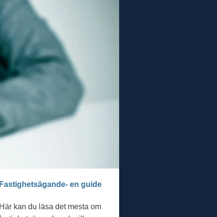
Fastighetsägande- en guide
Här kan du läsa det mesta om