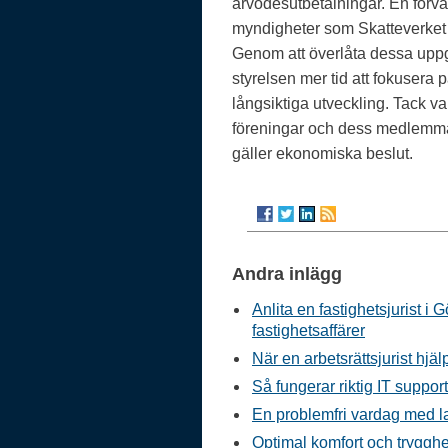
arvodesutbetalningar. En förv
myndigheter som Skatteverket
Genom att överlåta dessa uppgif
styrelsen mer tid att fokusera 
långsiktiga utveckling. Tack v
föreningar och dess medlemmar
gäller ekonomiska beslut.
Andra inlägg
Anlita en fastighetsjurist i 
fastighetsaffärer
När en arbetsrättsjurist hjäl
Så fungerar riktig IT suppor
En problemfri vardag med l
Optimal komfort och tryggh