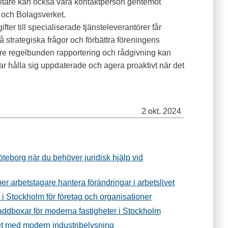
altare kan också vara kontaktperson gentemot
 och Bolagsverket.
ter till specialiserade tjänsteleverantörer får
på strategiska frågor och förbättra föreningens
are regelbunden rapportering och rådgivning kan
 hålla sig uppdaterade och agera proaktivt när det
2 okt. 2024
Göteborg när du behöver juridisk hjälp vid
per arbetstagare hantera förändringar i arbetslivet
t i Stockholm för företag och organisationer
addboxar för moderna fastigheter i Stockholm
et med modern industribelysning