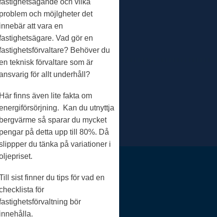
fastighetsägande och vilka
problem och möjlgheter det
innebär att vara en
fastighetsägare. Vad gör en
fastighetsförvaltare? Behöver du
en teknisk förvaltare som är
ansvarig för allt underhåll?
Här finns även lite fakta om
energiförsörjning. Kan du utnyttja
bergvärme så sparar du mycket
pengar på detta upp till 80%. Då
slippper du tänka på variationer i
oljepriset.
Till sist finner du tips för vad en
checklista för
fastighetsförvaltning bör
innehålla.