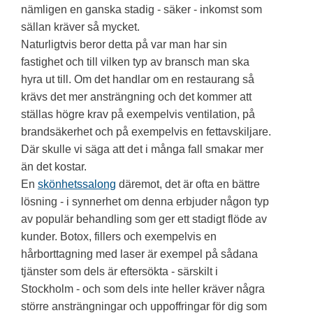
nämligen en ganska stadig - säker - inkomst som
sällan kräver så mycket.
Naturligtvis beror detta på var man har sin
fastighet och till vilken typ av bransch man ska
hyra ut till. Om det handlar om en restaurang så
krävs det mer ansträngning och det kommer att
ställas högre krav på exempelvis ventilation, på
brandsäkerhet och på exempelvis en fettavskiljare.
Där skulle vi säga att det i många fall smakar mer
än det kostar.
En
skönhetssalong
däremot, det är ofta en bättre
lösning - i synnerhet om denna erbjuder någon typ
av populär behandling som ger ett stadigt flöde av
kunder. Botox, fillers och exempelvis en
hårborttagning med laser är exempel på sådana
tjänster som dels är eftersökta - särskilt i
Stockholm - och som dels inte heller kräver några
större ansträngningar och uppoffringar för dig som