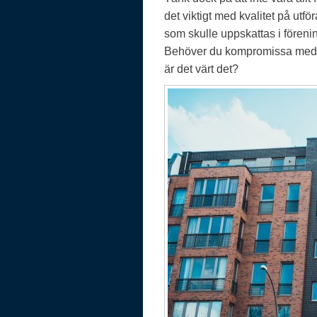
det viktigt med kvalitet på utfö
som skulle uppskattas i föreni
Behöver du kompromissa med kv
är det värt det?