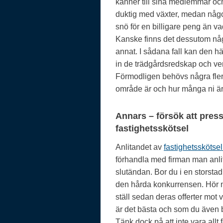
känner till sina medlemmar och
duktig med växter, medan någo
snö för en billigare peng än va
Kanske finns det dessutom någo
annat. I sådana fall kan den hä
in de trädgårdsredskap och ver
Förmodligen behövs några fler fr
område är och hur många ni är
Annars – försök att pres
fastighetsskötsel
Anlitandet av
fastighetsskötse
förhandla med firman man anlit
slutändan. Bor du i en storstad
den hårda konkurrensen. Hör me
ställ sedan deras offerter mot
är det bästa och som du även 
Tänk dock på att inte vara allt