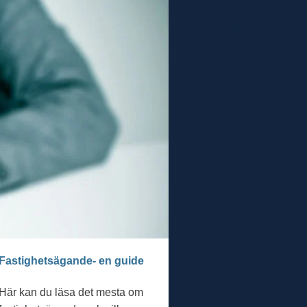
Fastighetsägande- en guide
Här kan du läsa det mesta om