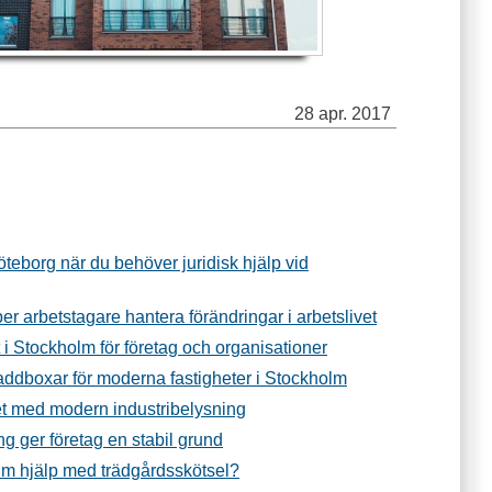
28 apr. 2017
Göteborg när du behöver juridisk hjälp vid
per arbetstagare hantera förändringar i arbetslivet
t i Stockholm för företag och organisationer
addboxar för moderna fastigheter i Stockholm
et med modern industribelysning
g ger företag en stabil grund
m hjälp med trädgårdsskötsel?