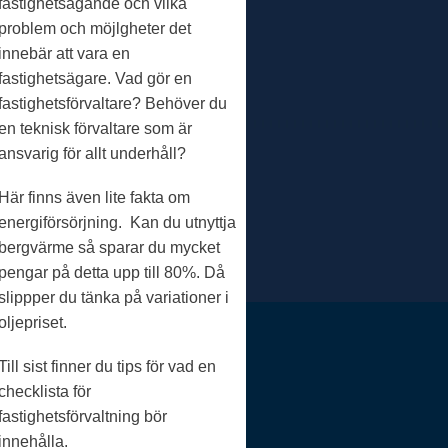
fastighetsägande och vilka
problem och möjlgheter det
innebär att vara en
fastighetsägare. Vad gör en
fastighetsförvaltare? Behöver du
en teknisk förvaltare som är
ansvarig för allt underhåll?
Här finns även lite fakta om
energiförsörjning. Kan du utnyttja
bergvärme så sparar du mycket
pengar på detta upp till 80%. Då
slippper du tänka på variationer i
oljepriset.
Till sist finner du tips för vad en
checklista för
fastighetsförvaltning bör
innehålla.