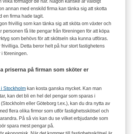
 vilka förmågor de har. Någon kanske är väldigt
n annan med enskild firma kan tänka sig att skotta
d en firma hade tagit.
n frivillig som kan tänka sig att sköta om växter och
r personen få lite pengar från föreningen för att köpa
ktyg som behövs för att skötseln ska kunna utföras.
ivilliga. Detta beror helt på hur stort fastighetens
 i föreningen.
sa priserna på firman som sköter er
l i Stockholm
kan kosta ganska mycket. Kan man
ar, kan det bli en hel del pengar som sparas i
 (Stockholm eller Göteborg t.ex.), kan du dra nytta av
d flera olika firmor som utför fastighetsskötsel och
 varandra. På så vis kan du se vilket erbjudande som
bör spara mest pengar på.
 för ekonomisk. När det kommer till fastighetsskötsel är