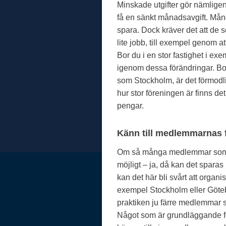
Minskade utgifter gör nämligen
få en sänkt månadsavgift. Mån
spara. Dock kräver det att de 
lite jobb, till exempel genom a
Bor du i en stor fastighet i ex
igenom dessa förändringar. Bor
som Stockholm, är det förmodlig
hur stor föreningen är finns de
pengar.
Känn till medlemmarnas 
Om så många medlemmar som m
möjligt – ja, då kan det sparas
kan det här bli svårt att organis
exempel Stockholm eller Götebo
praktiken ju färre medlemmar s
Något som är grundläggande för