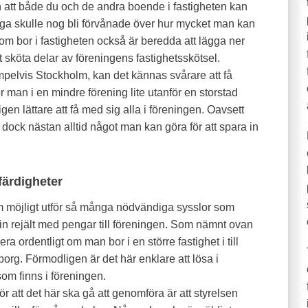
 att både du och de andra boende i fastigheten kan
ga skulle nog bli förvånade över hur mycket man kan
som bor i fastigheten också är beredda att lägga ner
tt sköta delar av föreningens fastighetsskötsel.
empelvis Stockholm, kan det kännas svårare att få
 man i en mindre förening lite utanför en storstad
en lättare att få med sig alla i föreningen. Oavsett
t dock nästan alltid något man kan göra för att spara in
färdigheter
öjligt utför så många nödvändiga sysslor som
 in rejält med pengar till föreningen. Som nämnt ovan
era ordentligt om man bor i en större fastighet i till
rg. Förmodligen är det här enklare att lösa i
om finns i föreningen.
 att det här ska gå att genomföra är att styrelsen