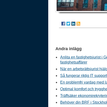
Andra inlägg
Anlita en fastighetsjurist i 
fastighetsaffärer
När en arbetsrättsjurist hjäl
Så fungerar riktig IT suppor
En problemfri vardag med l
Optimal komfort och tryggh
Träffsäker ekonomirekryterin
Behöver din BRF i Stockhol