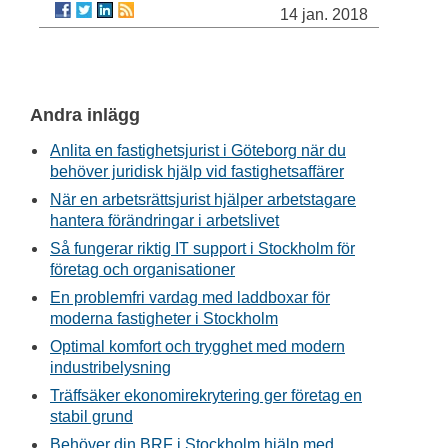
14 jan. 2018
Andra inlägg
Anlita en fastighetsjurist i Göteborg när du
behöver juridisk hjälp vid fastighetsaffärer
När en arbetsrättsjurist hjälper arbetstagare
hantera förändringar i arbetslivet
Så fungerar riktig IT support i Stockholm för
företag och organisationer
En problemfri vardag med laddboxar för
moderna fastigheter i Stockholm
Optimal komfort och trygghet med modern
industribelysning
Träffsäker ekonomirekrytering ger företag en
stabil grund
Behöver din BRF i Stockholm hjälp med